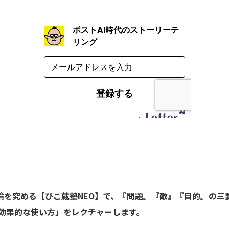
論を究める【ぴこ蔵塾NEO】で、『問題』『敵』『目的』の三
効果的な使い方」をレクチャーします。