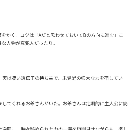
裏をかく。コツは「Aだと思わせておいてBの方向に進む」こ
外な人物が真犯人だったり。
、実は凄い遺伝子の持ち主で、未覚醒の強大な力を宿してい
ましてくれるお爺さんがいた。お爺さんは定期的に主人公に簡
は逆転し、時々秘められた力の一端を垣間見せながらも、楽し