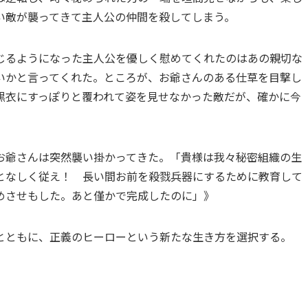
い敵が襲ってきて主人公の仲間を殺してしまう。
じるようになった主人公を優しく慰めてくれたのはあの親切な
いかと言ってくれた。ところが、お爺さんのある仕草を目撃し
黒衣にすっぽりと覆われて姿を見せなかった敵だが、確かに今
お爺さんは突然襲い掛かってきた。「貴様は我々秘密組織の生
となしく従え！ 長い間お前を殺戮兵器にするために教育して
めさせもした。あと僅かで完成したのに」》
とともに、正義のヒーローという新たな生き方を選択する。