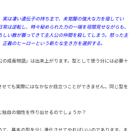
、実は凄い遺伝子の持ち主で、未覚醒の強大な力を宿してい
日常は逆転し、時々秘められた力の一端を垣間見せながらも、
ろしい敵が襲ってきて主人公の仲間を殺してしまう。怒った主
、正義のヒーローという新たな生き方を選択する。
公の成長物語」は出来上がります。型として使う分には必要十
させても実際にはなかなか目立つことができません。同じ型を
込む独自の個性を作り出せるのでしょうか？
めて、基本の型を少し進化させてやればいいのであります。ま