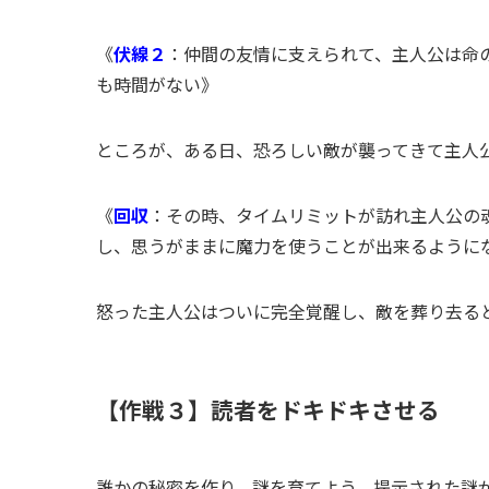
《
伏線２
：仲間の友情に支えられて、主人公は命
も時間がない》
ところが、ある日、恐ろしい敵が襲ってきて主人
《
回収
：その時、タイムリミットが訪れ主人公の
し、思うがままに魔力を使うことが出来るように
怒った主人公はついに完全覚醒し、敵を葬り去る
【作戦３】読者をドキドキさせる
誰かの秘密を作り、謎を育てよう。提示された謎