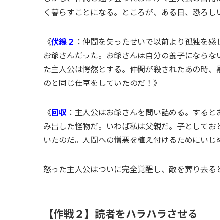
く暮らすことになる。ところが、ある日、恐ろし
《
伏線２
：仲間を失ったせいで以前より孤独を感
お爺さんだった。お爺さんは自分の養子にならな
た主人公は愕然とする。仲間が殺されたあの時、
のと同じ仕草をしていたのだ！》
《
回収
：主人公はお爺さんを問い詰める。すると
み出した怪物だ。いわば私は父親だ。子としてお
いたのだ。人間への憎悪を植え付けるためにいじ
怒った主人公はついに完全覚醒し、敵を葬り去る
【作戦２】読者をハラハラさせる