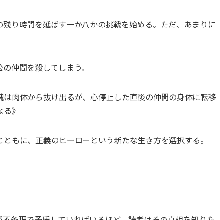
の残り時間を延ばす一か八かの挑戦を始める。ただ、あまりに
公の仲間を殺してしまう。
魂は肉体から抜け出るが、心停止した直後の仲間の身体に転移
なる》
とともに、正義のヒーローという新たな生き方を選択する。
が不条理で矛盾していればいるほど、読者はその真相を知りた